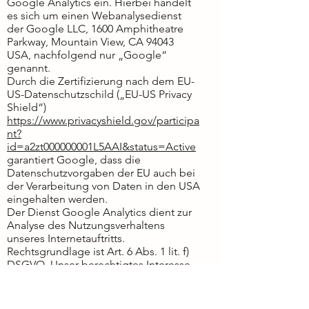
Google Analytics ein. Hierbei handelt
es sich um einen Webanalysedienst
der Google LLC, 1600 Amphitheatre
Parkway, Mountain View, CA 94043
USA, nachfolgend nur „Google“
genannt.
Durch die Zertifizierung nach dem EU-
US-Datenschutzschild („EU-US Privacy
Shield“)
https://www.privacyshield.gov/participa
nt?
id=a2zt000000001L5AAI&status=Active
garantiert Google, dass die
Datenschutzvorgaben der EU auch bei
der Verarbeitung von Daten in den USA
eingehalten werden.
Der Dienst Google Analytics dient zur
Analyse des Nutzungsverhaltens
unseres Internetauftritts.
Rechtsgrundlage ist Art. 6 Abs. 1 lit. f)
DSGVO. Unser berechtigtes Interesse
liegt in der Analyse, Optimierung und
dem wirtschaftlichen Betrieb unseres
Internetauftritts.